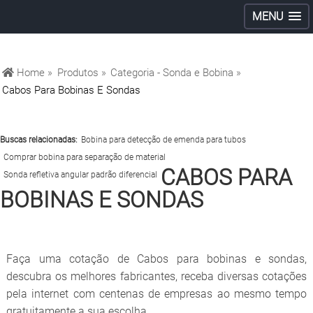
MENU
Home »
Produtos »
Categoria - Sonda e Bobina »
Cabos Para Bobinas E Sondas
Buscas relacionadas:
Bobina para detecção de emenda para tubos
Comprar bobina para separação de material
CABOS PARA
Sonda refletiva angular padrão diferencial
BOBINAS E SONDAS
Faça uma cotação de Cabos para bobinas e sondas,
descubra os melhores fabricantes, receba diversas cotações
pela internet com centenas de empresas ao mesmo tempo
gratuitamente a sua escolha