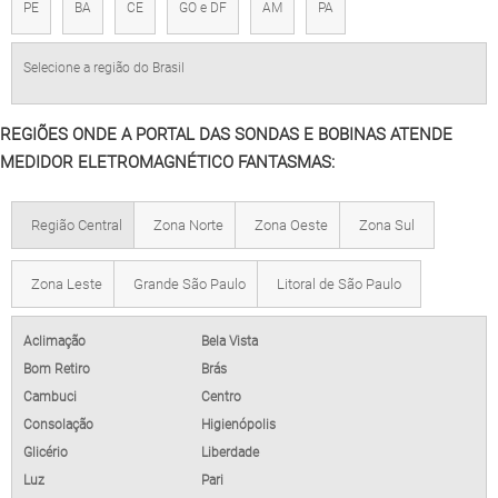
PE
BA
CE
GO e DF
AM
PA
Selecione a região do Brasil
REGIÕES ONDE A PORTAL DAS SONDAS E BOBINAS ATENDE
MEDIDOR ELETROMAGNÉTICO FANTASMAS:
Região Central
Zona Norte
Zona Oeste
Zona Sul
Zona Leste
Grande São Paulo
Litoral de São Paulo
Aclimação
Bela Vista
Bom Retiro
Brás
Cambuci
Centro
Consolação
Higienópolis
Glicério
Liberdade
Luz
Pari