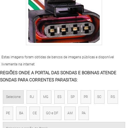
Estas imagens foram obtidas de bancos de imagens públicas e disponível
livremente na internet
REGIÕES ONDE A PORTAL DAS SONDAS E BOBINAS ATENDE
SONDAS PARA CORRENTES PARASITAS:
Selecione
RJ
MG
ES
SP
PR
SC
RS
PE
BA
CE
GO e DF
AM
PA