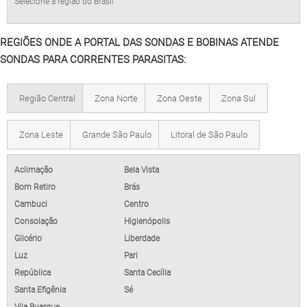
Selecione a região do Brasil
REGIÕES ONDE A PORTAL DAS SONDAS E BOBINAS ATENDE
SONDAS PARA CORRENTES PARASITAS:
Região Central
Zona Norte
Zona Oeste
Zona Sul
Zona Leste
Grande São Paulo
Litoral de São Paulo
Aclimação
Bela Vista
Bom Retiro
Brás
Cambuci
Centro
Consolação
Higienópolis
Glicério
Liberdade
Luz
Pari
República
Santa Cecília
Santa Efigênia
Sé