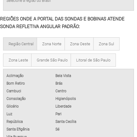
Selecione a região do Brasil
REGIÕES ONDE A PORTAL DAS SONDAS E BOBINAS ATENDE
SONDA REFLETIVA ANGULAR PADRÃO:
Região Central
Zona Norte
Zona Oeste
Zona Sul
Zona Leste
Grande São Paulo
Litoral de São Paulo
Aclimação
Bela Vista
Bom Retiro
Brás
Cambuci
Centro
Consolação
Higienópolis
Glicério
Liberdade
Luz
Pari
República
Santa Cecília
Santa Efigênia
Sé