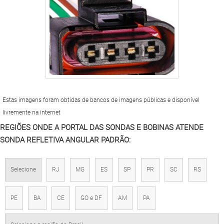
Estas imagens foram obtidas de bancos de imagens públicas e disponível
livremente na internet
REGIÕES ONDE A PORTAL DAS SONDAS E BOBINAS ATENDE
SONDA REFLETIVA ANGULAR PADRÃO:
Selecione
RJ
MG
ES
SP
PR
SC
RS
PE
BA
CE
GO e DF
AM
PA