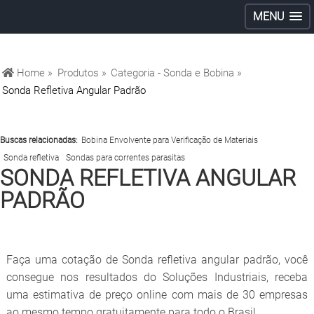
MENU
Home »
Produtos »
Categoria - Sonda e Bobina »
Sonda Refletiva Angular Padrão
Buscas relacionadas:
Bobina Envolvente para Verificação de Materiais
Sonda refletiva
Sondas para correntes parasitas
SONDA REFLETIVA ANGULAR
PADRÃO
Faça uma cotação de Sonda refletiva angular padrão, você
consegue nos resultados do Soluções Industriais, receba
uma estimativa de preço online com mais de 30 empresas
ao mesmo tempo gratuitamente para todo o Brasil