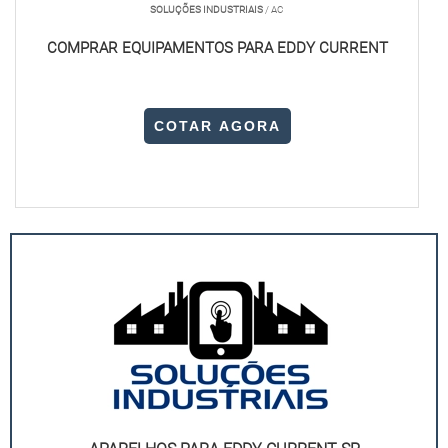
das exigências do projeto.
SOLUÇÕES INDUSTRIAIS
/ AC
COMPRAR EQUIPAMENTOS PARA EDDY CURRENT
QUAIS AS APLICAÇÕES DO DETECTOR DE CAMPO
ELETROMAGNÉTICO SP?
COTAR AGORA
O Detector de campo eletromagnético SP tem uma
ampla gama de aplicações, sendo utilizado para
garantir a eficiência e a segurança em processos
industriais. Ele é fundamental para identificar falhas em
equipamentos elétricos e eletrônicos, evitando danos e
prejuízos.
Na indústria automotiva, esses detectores ajudam a
verificar o desempenho de sistemas magnéticos em
motores e componentes eletrônicos. Já no setor elétrico,
são usados para monitorar redes de energia e detectar
falhas em transformadores e geradores.