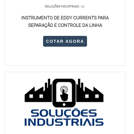
SOLUÇÕES INDUSTRIAIS
/ AC
Os detectores de campo eletromagnético são projetados
INSTRUMENTO DE EDDY CURRENTS PARA
para atender a rigorosos padrões de segurança e
SEPARAÇÃO E CONTROLE DA LINHA
qualidade, garantindo confiabilidade em operações
críticas. Sua aplicação é fundamental em projetos que
COTAR AGORA
demandam inspeções detalhadas e precisas.
COMO O DETECTOR DE CAMPO ELETROMAGNÉTICO SP
FUNCIONA?
O funcionamento do Detector de campo eletromagnético
SP baseia-se na medição de alterações nos campos
magnéticos ao redor de materiais ou dispositivos. Ele
utiliza sensores de alta precisão para captar mudanças,
fornecendo resultados em tempo real.