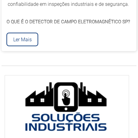
confiabilidade em inspeções industriais e de segurança.
O QUE É O DETECTOR DE CAMPO ELETROMAGNÉTICO SP?
Ler Mais
O Detector de campo eletromagnético SP é um
equipamento especializado em medir e monitorar
campos magnéticos em diversas aplicações.
Amplamente utilizado em inspeções industriais, sua
função é identificar anomalias em componentes
magnéticos ou elétricos.
Com alta sensibilidade e precisão, este dispositivo é
ideal para analisar fluxos magnéticos em materiais e
equipamentos. Ele permite a identificação de falhas
estruturais e contribui para a manutenção preventiva em
diversos setores, como o automotivo, elétrico e
eletrônico.