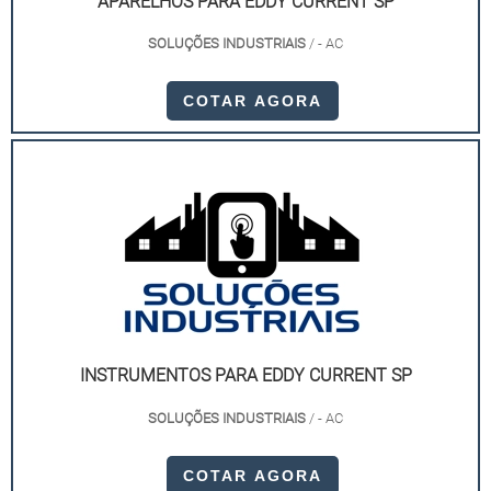
APARELHOS PARA EDDY CURRENT SP
SOLUÇÕES INDUSTRIAIS
/ - AC
Além disso, o detector é empregado na manutenção
preditiva, auxiliando na identificação precoce de
COTAR AGORA
problemas. Isso reduz paradas inesperadas e prolonga
a vida útil dos equipamentos. Para soluções completas
de inspeção, explore nossas
opções de sondas para
detecção de trincas
.
O Detector de campo eletromagnético SP é
indispensável para medições precisas e confiáveis,
sendo uma ferramenta essencial para diversos setores.
Sua tecnologia avançada garante eficiência na
INSTRUMENTOS PARA EDDY CURRENT SP
identificação de falhas.
SOLUÇÕES INDUSTRIAIS
/ - AC
Para adquirir equipamentos de alta qualidade, visite o
site da Equipomaquinas e conheça nossas soluções.
COTAR AGORA