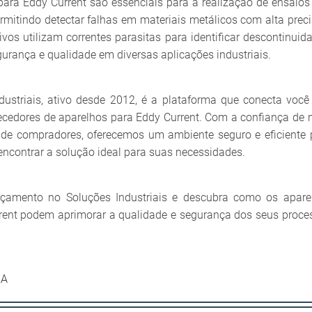
para Eddy Current são essenciais para a realização de ensaios
ermitindo detectar falhas em materiais metálicos com alta preci
ivos utilizam correntes parasitas para identificar descontinuid
urança e qualidade em diversas aplicações industriais.
dustriais, ativo desde 2012, é a plataforma que conecta você
ecedores de aparelhos para Eddy Current. Com a confiança de 
 de compradores, oferecemos um ambiente seguro e eficiente 
encontrar a solução ideal para suas necessidades.
rçamento no Soluções Industriais e descubra como os apare
rent podem aprimorar a qualidade e segurança dos seus proce
RA