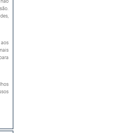
 não
são.
ades,
 aos
mais
para
lhos
ssos