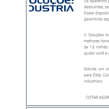
Os aparelhos 
destruíntes, p
Esses disposit
garantindo seg
O Soluções In
melhores forn
de 1,6 milhão
ajudar você a 
Solicite um o
para Eddy Cur
industriais.
COTAR AGO