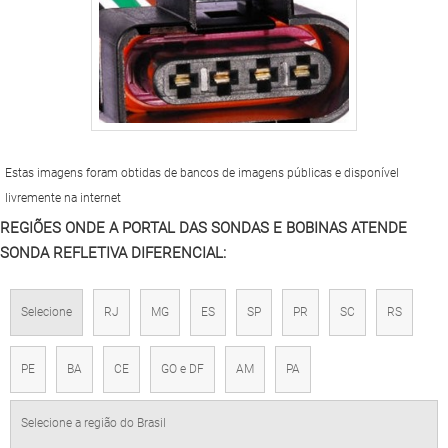
Estas imagens foram obtidas de bancos de imagens públicas e disponível
livremente na internet
REGIÕES ONDE A PORTAL DAS SONDAS E BOBINAS ATENDE
SONDA REFLETIVA DIFERENCIAL:
Selecione
RJ
MG
ES
SP
PR
SC
RS
PE
BA
CE
GO e DF
AM
PA
Selecione a região do Brasil