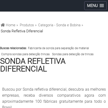
MENU
Home »
Produtos »
Categoria - Sonda e Bobina »
Sonda Refletiva Diferencial
Buscas relacionadas:
Fabricante de sonda para separação de material
Compra sondas para detecção trincas
Sondas para detecção de trincas
SONDA REFLETIVA
DIFERENCIAL
Buscou por Sonda refletiva diferencial, descubra as melhores
empresas, receba diversos comparativos agora com
aproximadamente 100 fábricas gratuitamente para todo o
Brasil