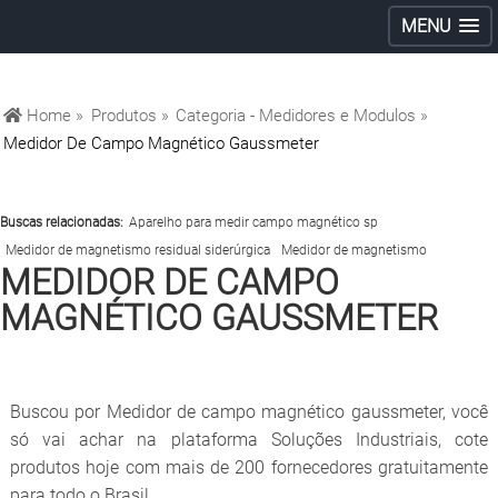
MENU
Home »
Produtos »
Categoria - Medidores e Modulos »
Medidor De Campo Magnético Gaussmeter
Buscas relacionadas:
Aparelho para medir campo magnético sp
Medidor de magnetismo residual siderúrgica
Medidor de magnetismo
MEDIDOR DE CAMPO
MAGNÉTICO GAUSSMETER
Buscou por Medidor de campo magnético gaussmeter, você
só vai achar na plataforma Soluções Industriais, cote
produtos hoje com mais de 200 fornecedores gratuitamente
para todo o Brasil